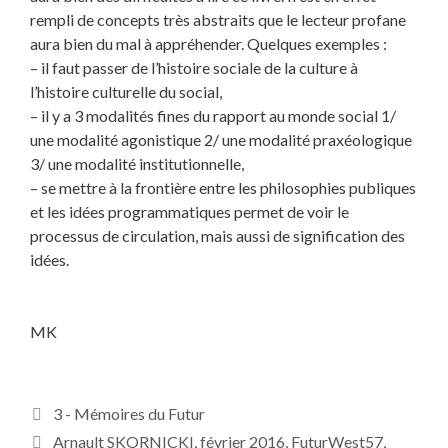
rempli de concepts très abstraits que le lecteur profane
aura bien du mal à appréhender. Quelques exemples :
– il faut passer de l’histoire sociale de la culture à
l’histoire culturelle du social,
– il y a 3 modalités fines du rapport au monde social 1/
une modalité agonistique 2/ une modalité praxéologique
3/ une modalité institutionnelle,
– se mettre à la frontière entre les philosophies publiques
et les idées programmatiques permet de voir le
processus de circulation, mais aussi de signification des
idées.
MK
Catégories
3 - Mémoires du Futur
Étiquettes
Arnault SKORNICKI
,
février 2016
,
FuturWest57
,