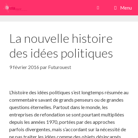
Aller
Menu
au
contenu
La nouvelle histoire
des idées politiques
9 février 2016
par
Futurouest
L’histoire des idées politiques s’est longtemps résumée au
commentaire savant de grands penseurs ou de grandes
questions éternelles. Partout dans le monde, les
entreprises de refondation se sont pourtant multipliées
depuis les années 1970, portées par des approches
parfois divergentes, mais s’accordant sur la nécessité de
ne pas traiter les idées comme des objets désincarnés.