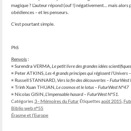
magique ? L’auteur répond (ouf !) négativement… mais alors po
obédiences – et les penseurs.
C’est pourtant simple.
PhS
Renvois
:
¤ Surendra VERMA,
Le petit livre des grandes idées scientifiq
¤ Peter ATKINS,
Les 4 grands principes qui régissent l’Univers
¤ Russell STANNARD,
Vers la fin des découvertes – FuturWest
¤ Trinh Xuan THUAN,
Le cosmos et le lotus – FuturWest N°47
¤ Nicolas GISIN,
L’impensable hasard – FuturWest N°51.
Catégories
3 - Mémoires du Futur
Étiquettes
août 2015
,
Fut
Biblio web n°55
Érasme et l’Europe