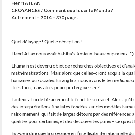
Henri ATLAN
CROYANCES / Comment expliquer le Monde ?
Autrement – 2014 – 370 pages
Quel délayage ! Quelle déception !
Henri Atlan nous avait habitués à mieux, beaucoup mieux. Qu’
L’humain est devenu objet de recherches objectives et d’analys
mathématisations. Mais alors que celles-ci ont acquis la qualif
humaines ou sociales. En anglais, nous avons le terme
humanit
Très bien, mais alors pourquoi tergiverser ?
L’auteur aborde bizarrement le fond de son sujet. Alors qu’il 
des interprétations finalistes fondées sur des modèles humain
raisonnement, qui fait de larges détours par des références à
qualités pour certaines, et des découvertes pures – ce qu’est la
Est-ce à dire que la croyance en l’intelligibilité rationnelle 