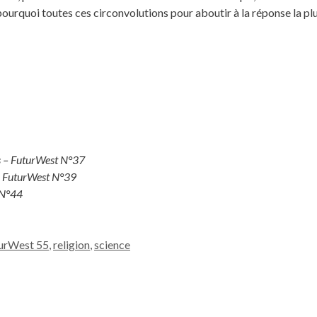
urquoi toutes ces circonvolutions pour aboutir à la réponse la plus 
ues – FuturWest N°37
 – FuturWest N°39
 N°44
urWest 55
,
religion
,
science