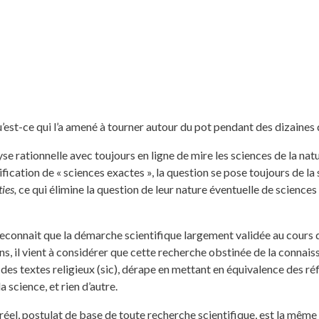
est-ce qui l’a amené à tourner autour du pot pendant des dizaines 
e rationnelle avec toujours en ligne de mire les sciences de la natur
ication de « sciences exactes », la question se pose toujours de la s
ies,
ce qui élimine la question de leur nature éventuelle de sciences 
reconnait que la démarche scientifique largement validée au cours de
s, il vient à considérer que cette recherche obstinée de la connaiss
 des textes religieux (sic), dérape en mettant en équivalence des r
 science, et rien d’autre.
du réel, postulat de base de toute recherche scientifique, est la même