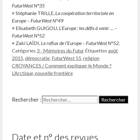
FuturWest N°35
¤ Stéphanie TRILLE,
La coopération territoriale en
Europe – FuturWest N°49
¤ Elisabeth GUIGOU,
L’Europe : les défis à venir … –
FuturWest N°52
¤ Zaki LAÏDI,
Le reflux de l’Europe – FuturWest N°52.
Catégories
3 - Mémoires du Futur
Étiquettes
août
2015
,
démocratie
,
FuturWest 55
,
religion
CROYANCES / Comment expliquer le Monde ?
L’Arctique, nouvelle frontière
Rechercher :
Date et n° des revues